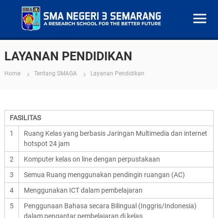
S
M
LAYANAN PENDIDIKAN
A
N
Home
Tentang SMAGA
Layanan Pendidikan
e
g
e
FASILITAS
r
i
1
Ruang Kelas yang berbasis Jaringan Multimedia dan internet
3
hotspot 24 jam
S
2
Komputer kelas on line dengan perpustakaan
e
3
Semua Ruang menggunakan pendingin ruangan (AC)
m
a
4
Menggunakan ICT dalam pembelajaran
r
5
Penggunaan Bahasa secara Bilingual (Inggris/Indonesia)
a
dalam pengantar pembelajaran di kelas