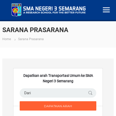
S
M
SARANA PRASARANA
A
N
Home
Sarana Prasarana
e
g
e
r
i
Dapatkan arah Transportasi Umum ke SMA
3
Negeri 3 Semarang
S
e
m
a
r
a