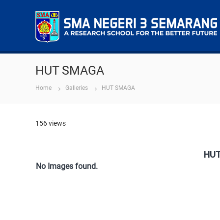
S
M
A
N
HUT SMAGA
e
Home
Galleries
HUT SMAGA
g
e
r
156 views
i
3
S
HUT
e
No Images found.
m
a
r
a